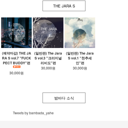
THE JARA S
(예약마감) THE JA
(일반판) The Jara
(일반판) The Jara
RA S vol.7 "FUCK
S vol.3 "크리미널
S vol.1 "천추세
PECT BUDDY"편
리비도"편
인"편
30,000원
30,000원
30,000원
밤바다 소식
Tweets by bambada_yahe