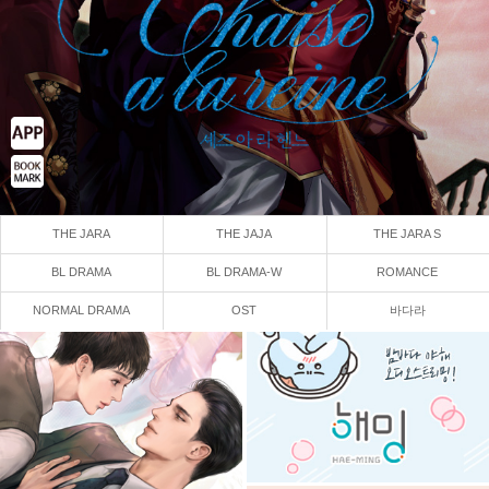
THE JARA
THE JAJA
THE JARA S
BL DRAMA
BL DRAMA-W
ROMANCE
NORMAL DRAMA
OST
바다라
Previous
Next