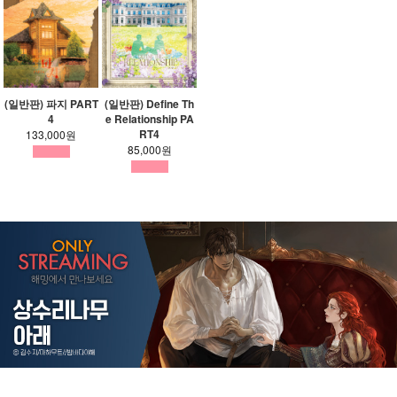
(일반판) 파지 PART
(일반판) Define Th
4
e Relationship PA
RT4
133,000원
85,000원
Previous
Next