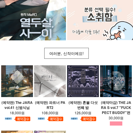
여러분, 신작이에요!
(예약판) The JARA
(예약판) 파트너 PA
(예약판) 혼불 다섯
(예약마감) THE JA
vol.41 신범식님
RT2
번째 밤
RA S vol.7 "FUCK
PECT BUDDY"편
18,000원
108,000원
126,000원
30,000원