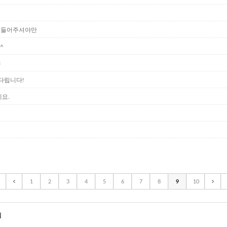
 꼭 들어주셔야만
^
야
다립니다!
네요.
1
2
3
4
5
6
7
8
9
10
침