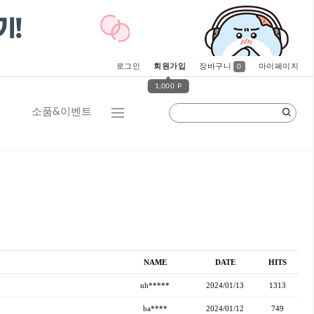
로그인
회원가입
장바구니
마이페이지
0
1,000 P
소품&이벤트
NAME
DATE
HITS
nh*****
2024/01/13
1313
ba****
2024/01/12
749