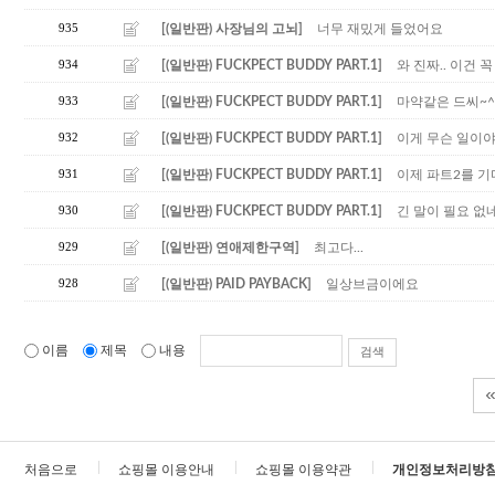
935
[(일반판) 사장님의 고뇌]
너무 재밌게 들었어요
934
[(일반판) FUCKPECT BUDDY PART.1]
와 진짜.. 이건
933
[(일반판) FUCKPECT BUDDY PART.1]
마약같은 드씨~^
932
[(일반판) FUCKPECT BUDDY PART.1]
이게 무슨 일이
931
[(일반판) FUCKPECT BUDDY PART.1]
이제 파트2를 기
930
[(일반판) FUCKPECT BUDDY PART.1]
긴 말이 필요 없
929
[(일반판) 연애제한구역]
최고다...
928
[(일반판) PAID PAYBACK]
일상브금이에요
이름
제목
내용
검색
처음으로
쇼핑몰 이용안내
쇼핑몰 이용약관
개인정보처리방