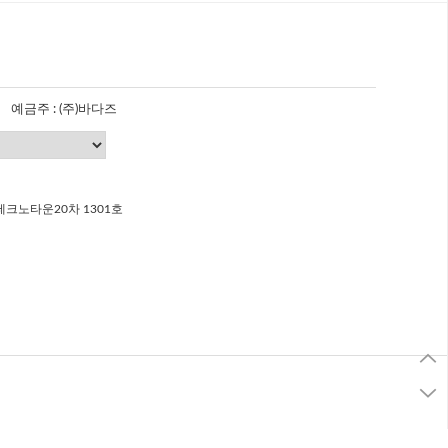
예금주 : (주)바다즈
크노타운20차 1301호