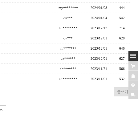
my********
2024/01/08
444
on***
2024/01/04
542
bo********
2023/12/17
714
ov***
2023/12/01
620
nh*******
2023/12/01
646
un******
2023/12/01
627
nh*******
2023/11/21
566
nh********
2023/11/01
532
글쓰기