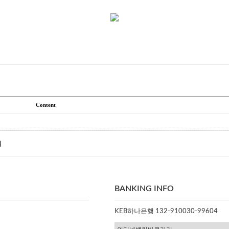
Content
침
BANKING INFO
KEB하나은행 132-910030-99604